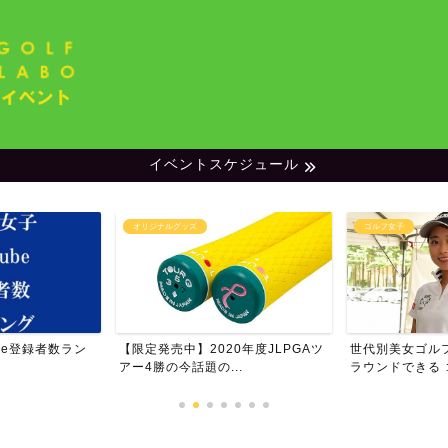
イベントスケジュール
オリジナルグッズ
ゴルフ女子
be登録者数ラン
【限定発売中】2020年度JLPGAツ
世代別美女ゴル
アー4勝の今話題の...
ラウンドできる ゴ