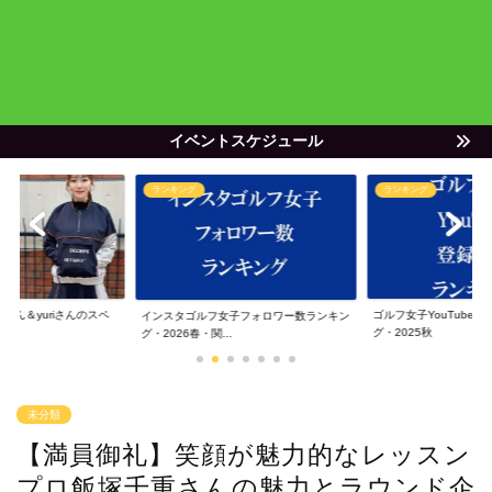
イベントスケジュール
ランキング
ランキング
ゃん＆yuriさんのスペ
ゴルフ女子YouTube
インスタゴルフ女子フォロワー数ランキン
グ・2025秋
グ・2026春・関...
未分類
【満員御礼】笑顔が魅力的なレッスン
プロ飯塚千重さんの魅力とラウンド企