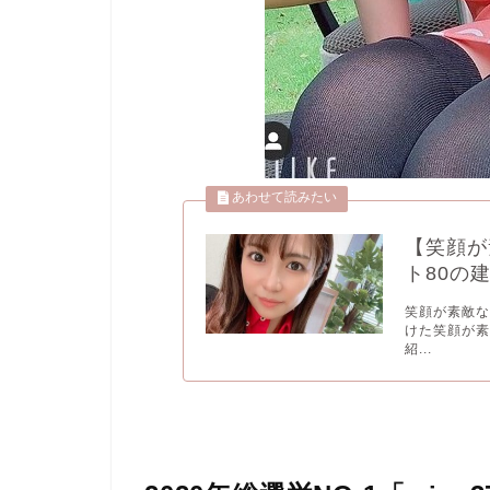
【笑顔が
ト80の建
笑顔が素敵な
けた笑顔が素
紹...