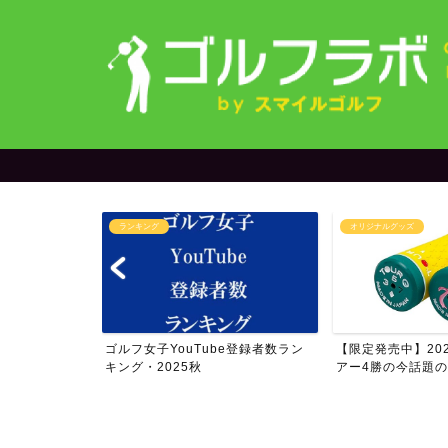
ランキング
オリジナルグッズ
ゴルフ女子YouTube登録者数ラン
【限定発売中】202
フォロワー数ラ
キング・2025秋
アー4勝の今話題の.
...