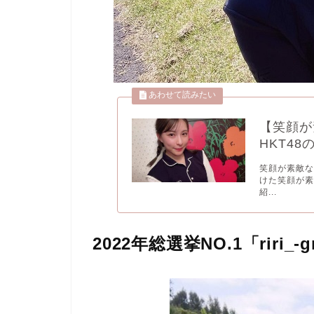
【笑顔が
HKT4
笑顔が素敵な
けた笑顔が素
紹...
2022年総選挙NO.1「riri_