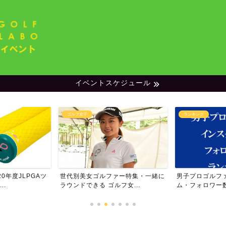
イベントスケジュール
ゴルフ女子
ランキング
0年度JLPGAツ
世代別美女ゴルファー特集・一緒に
男子プロゴルフ
..
ラウンドできる ゴルフ女...
ム・フォロワー数