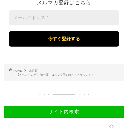
メルマガ登録はこちら
メ
ー
ル
ア
ド
レ
ス
*
HOME
未分類
【イベントレポ】 第一弾！ゴルフ女子Sakiさんとラウンド♪
サイト内検索