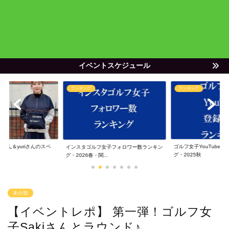
イベントスケジュール
ランキング
ランキング
ゃん＆yuriさんのスペ
ゴルフ女子YouTube
インスタゴルフ女子フォロワー数ランキン
グ・2025秋
グ・2026春・関...
未分類
【イベントレポ】 第一弾！ゴルフ女
子Sakiさんとラウンド♪