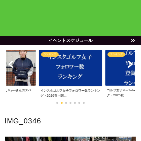
イベントスケジュール
ランキング
ランキング
ゃん＆yuriさんのスペ
ゴルフ女子YouTube
インスタゴルフ女子フォロワー数ランキン
グ・2025秋
グ・2026春・関...
IMG_0346