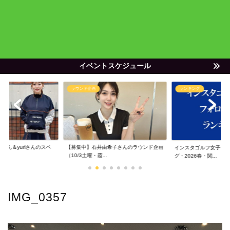
イベントスケジュール
ラウンド企画
ランキング
ゃん＆yuriさんのスペ
【募集中】石井由希子さんのラウンド企画
インスタゴルフ女子フ
（10/3土曜・霞...
グ・2026春・関...
IMG_0357