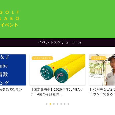
イベントスケジュール
オリジナルグッズ
ゴルフ女子
be登録者数ラン
【限定発売中】2020年度JLPGAツ
世代別美女ゴル
アー4勝の今話題の...
ラウンドできる ゴ