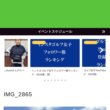
イベントスケジュール
ランキング
ランキング
ゃん＆yuriさんのスペ
ゴルフ女子YouTube
インスタゴルフ女子フォロワー数ランキン
グ・2025秋
グ・2026春・関...
IMG_2865