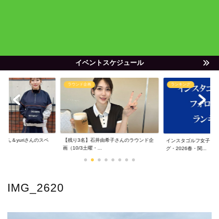
イベントスケジュール
ラウンド企画
ランキング
ゃん＆yuriさんのスペ
【残り3名】石井由希子さんのラウンド企
インスタゴルフ女子フ
画（10/3土曜・...
グ・2026春・関...
IMG_2620