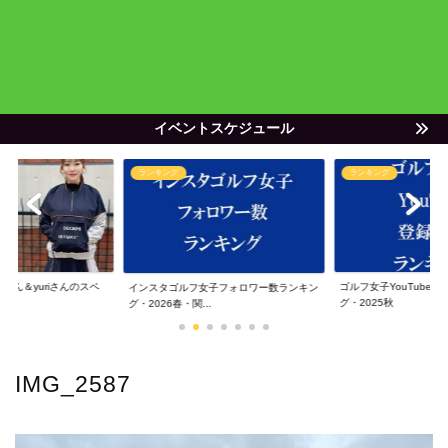
イベントスケジュール
ランキング
ランキング
ゃん＆yuriさんのスペ
ゴルフ女子YouTube
インスタゴルフ女子フォロワー数ランキン
グ・2025秋
グ・2026春・関...
IMG_2587