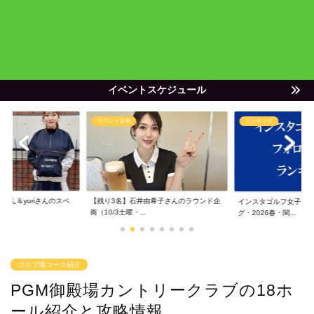
イベントスケジュール
ランキング
ランキング
由希子さんのラウンド企
ゴルフ女子YouTube
インスタゴルフ女子フォロワー数ランキン
グ・2025秋
グ・2026春・関...
ゴルフ場コース紹介
PGM御殿場カントリークラブの18ホ
ール紹介と攻略情報