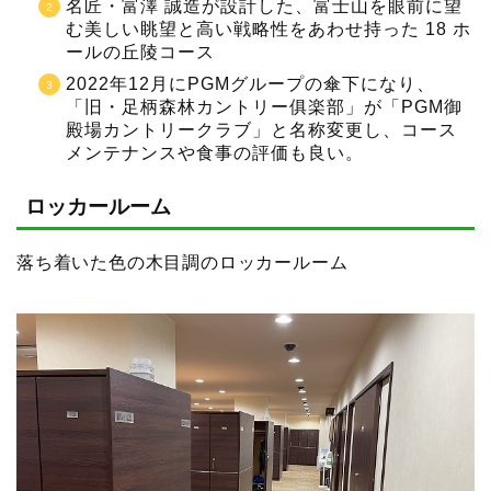
名匠・富澤 誠造が設計した、富士山を眼前に望
む美しい眺望と高い戦略性をあわせ持った 18 ホ
ールの丘陵コース
2022年12月にPGMグループの傘下になり、
「旧・足柄森林カントリー俱楽部」が「PGM御
殿場カントリークラブ」と名称変更し、コース
メンテナンスや食事の評価も良い。
ロッカールーム
落ち着いた色の木目調のロッカールーム