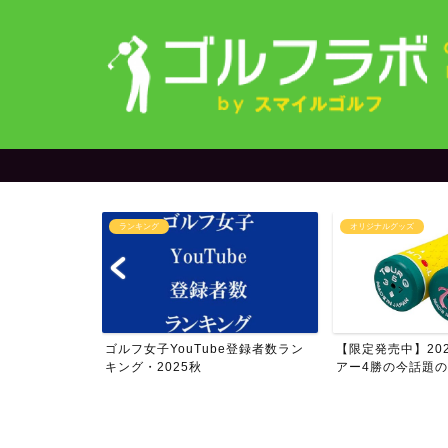
ランキング
オリジナルグッズ
ゴルフ女子YouTube登録者数ラン
【限定発売中】202
フォロワー数ラ
キング・2025秋
アー4勝の今話題の.
...