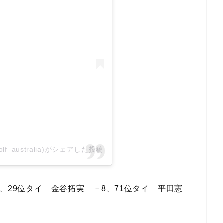
okegolf_australia)がシェアした投稿
、29位タイ 金谷拓実 －8、71位タイ 平田憲