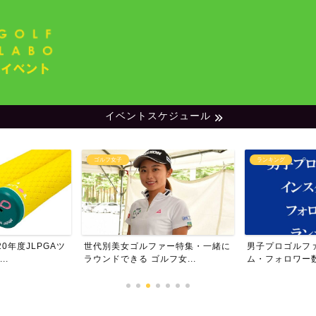
イベントスケジュール
ゴルフ女子
ランキング
0年度JLPGAツ
世代別美女ゴルファー特集・一緒に
男子プロゴルフ
..
ラウンドできる ゴルフ女...
ム・フォロワー数