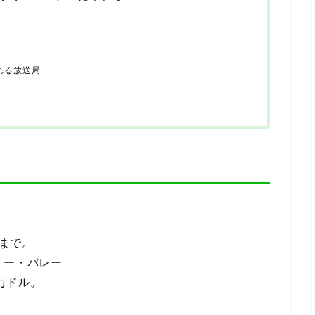
れる放送局
）まで。
リー・バレー
4万ドル。