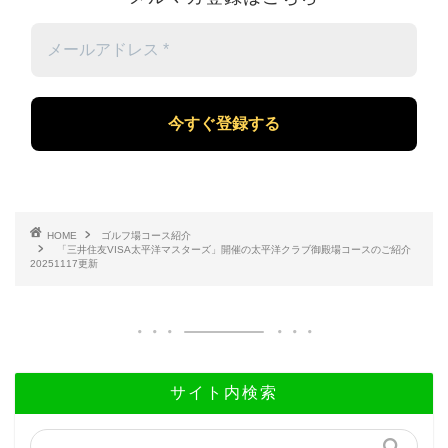
メ
ー
ル
ア
ド
レ
ス
*
HOME
ゴルフ場コース紹介
「三井住友VISA太平洋マスターズ」開催の太平洋クラブ御殿場コースのご紹介
20251117更新
サイト内検索