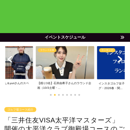
イベントスケジュール
ラウンド企画
ランキング
ゃん＆yuriさんのスペ
【残り3名】石井由希子さんのラウンド企
インスタゴルフ女子フ
画（10/3土曜・...
グ・2026春・関...
ゴルフ場コース紹介
「三井住友VISA太平洋マスターズ」
開催の太平洋クラブ御殿場コースのご