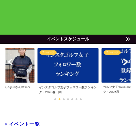
イベントスケジュール
ランキング
ランキング
ゃん＆yuriさんのスペ
ゴルフ女子YouTube
インスタゴルフ女子フォロワー数ランキン
グ・2025秋
グ・2026春・関...
« イベント一覧