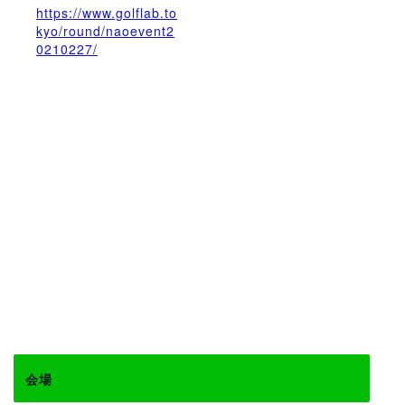
https://www.golflab.to
kyo/round/naoevent2
0210227/
会場