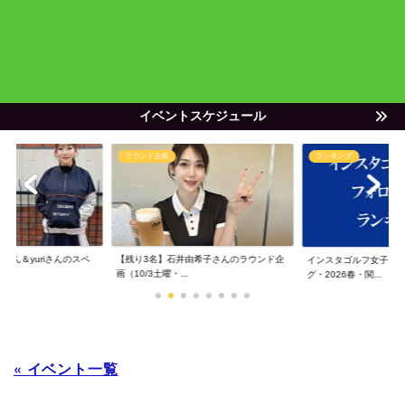
イベントスケジュール
ラウンド企画
ランキング
ゃん＆yuriさんのスペ
【残り3名】石井由希子さんのラウンド企
インスタゴルフ女子フ
画（10/3土曜・...
グ・2026春・関...
« イベント一覧