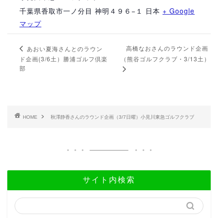
千葉県香取市一ノ分目 神明４９６−１
日本
+ Google
マップ
高橋なおさんのラウンド企画
あおい夏海さんとのラウン
ド企画(3/6土）勝浦ゴルフ倶楽
（熊谷ゴルフクラブ・3/13土）
部
HOME
秋澤静香さんのラウンド企画（3/7日曜）小見川東急ゴルフクラブ
サイト内検索