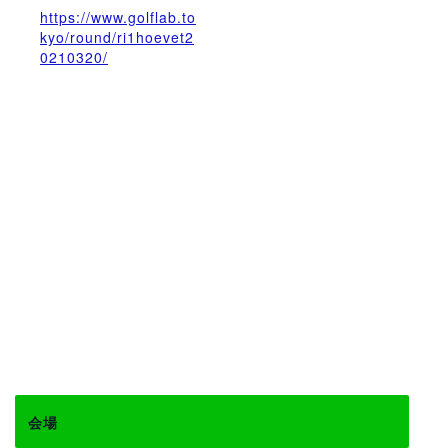
https://www.golflab.to
kyo/round/ri1hoevet2
0210320/
会場