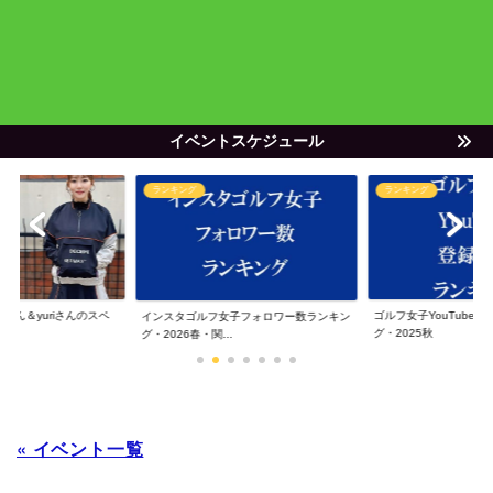
イベントスケジュール
ランキング
ランキング
ゃん＆yuriさんのスペ
ゴルフ女子YouTube
インスタゴルフ女子フォロワー数ランキン
グ・2025秋
グ・2026春・関...
« イベント一覧