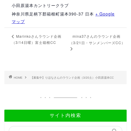
小田原湯本カントリークラブ
神奈川県足柄下郡箱根町湯本390-37
日本
+ Google
マップ
mina37さんのラウンド企画
Marinkoさんラウンド企画
（3/14日曜）富士箱根CC
（3/21日・サンメンバーズCC）
HOME
【募集中】りほなさんのラウンド企画（3/20土）小田原湯本CC
サイト内検索