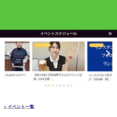
イベントスケジュール
ラウンド企画
ランキング
ゃん＆yuriさんのスペ
【残り3名】石井由希子さんのラウンド企
インスタゴルフ女子フ
画（10/3土曜・...
グ・2026春・関...
« イベント一覧