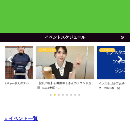
イベントスケジュール
ラウンド企画
ランキング
ゃん＆yuriさんのスペ
【残り3名】石井由希子さんのラウンド企
インスタゴルフ女子フ
画（10/3土曜・...
グ・2026春・関...
« イベント一覧