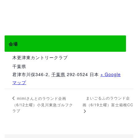
会場
木更津東カントリークラブ
千葉県
君津市川俣346-2
,
千葉県
292-0524
日本
+ Google
マップ
まいごるふのラウンド企
mimiさんとのラウンド企画
（6/12土曜）小見川東急ゴルフク
画（6/19土曜）富士箱根CC
ラブ