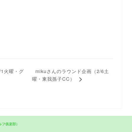
/1火曜・グ
mikuさんのラウンド企画（2/6土
曜・東我孫子CC）
ルフ俱楽部）