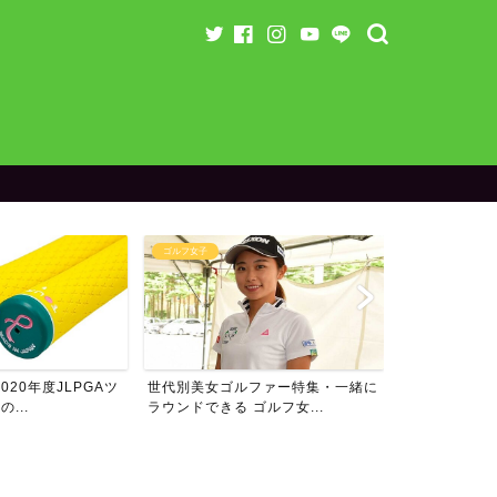
ゴルフ女子
ランキング
20年度JLPGAツ
世代別美女ゴルファー特集・一緒に
男子プロゴル
...
ラウンドできる ゴルフ女...
ム・フォロワー