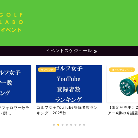
イベントスケジュール
ランキング
オリジナルグッズ
ゴルフ女子YouTube登録者数ラン
【限定発売中】20
子フォロワー数ラ
キング・2025秋
アー4勝の今話題の
関...