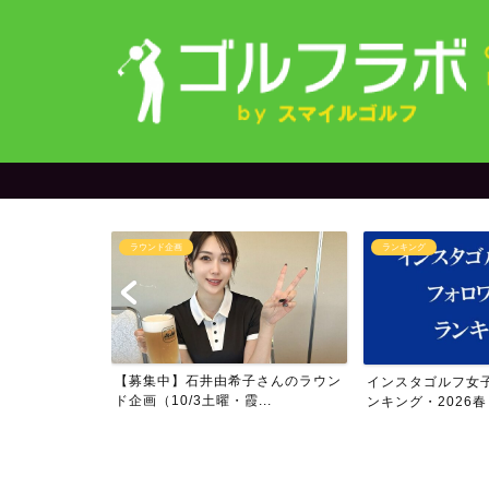
ラウンド企画
ランキング
＆yuriさん
【募集中】石井由希子さんのラウン
インスタゴルフ女
..
ド企画（10/3土曜・霞...
ンキング・2026春・