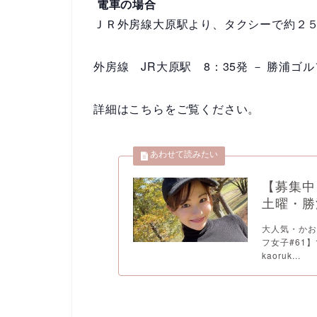
電車の場合
ＪＲ外房線大原駅より、タクシーで約２
外房線 JR大原駅
8：35
発 － 勝浦ゴ
詳細はこちらをご覧ください。
【募集中
土曜・勝
大人気・かお
フ女子#61
kaoruk...