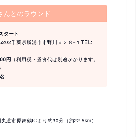
さんとのラウンド
2スタート
-5202千葉県勝浦市市野川６２８−１TEL:
00円
（利用税・昼食代は別途かかります。
）
名
央道市原舞鶴ICより約30分（約22.5km）