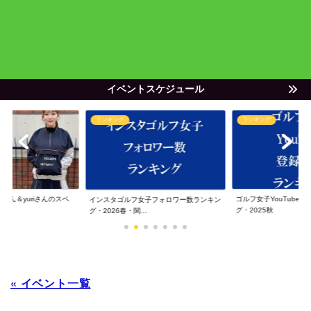
イベントスケジュール
ランキング
ランキング
ゃん＆yuriさんのスペ
ゴルフ女子YouTube
インスタゴルフ女子フォロワー数ランキン
グ・2025秋
グ・2026春・関...
« イベント一覧