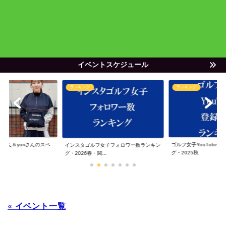
イベントスケジュール
ランキング
ランキング
ゃん＆yuriさんのスペ
ゴルフ女子YouTube
インスタゴルフ女子フォロワー数ランキン
グ・2025秋
グ・2026春・関...
« イベント一覧