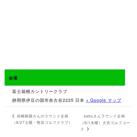
会場
富士箱根カントリークラブ
静岡県伊豆の国市奈古谷2225
日本
+ Google マップ
sabuさんラウンド企画
岩崎静羅さんのラウンド企画
（8/27土曜・熊谷ゴルフクラブ）
（9/1木曜）大宮ゴルフコー
ス