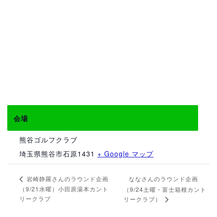
会場
熊谷ゴルフクラブ
埼玉県熊谷市石原1431
+ Google マップ
ななさんのラウンド企画
岩崎静羅さんのラウンド企画
（9/21水曜）小田原湯本カント
（9/24土曜・富士箱根カント
リークラブ
リークラブ）