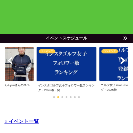
イベントスケジュール
ランキング
ランキング
ゃん＆yuriさんのスペ
ゴルフ女子YouTube
インスタゴルフ女子フォロワー数ランキン
グ・2025秋
グ・2026春・関...
« イベント一覧