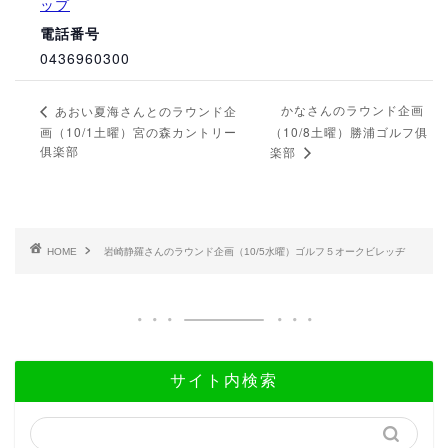
ップ
電話番号
0436960300
かなさんのラウンド企画
あおい夏海さんとのラウンド企
画（10/1土曜）宮の森カントリー
（10/8土曜）勝浦ゴルフ俱
俱楽部
楽部
HOME
岩崎静羅さんのラウンド企画（10/5水曜）ゴルフ５オークビレッヂ
サイト内検索