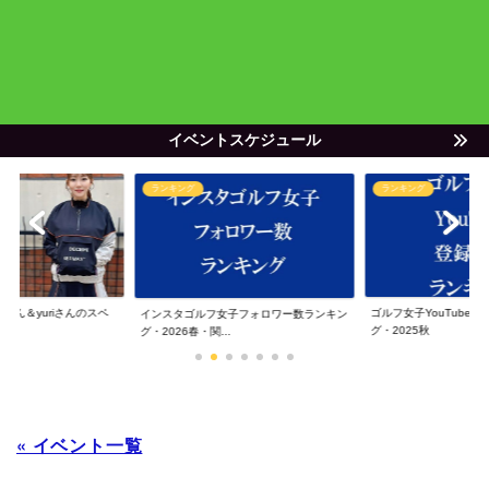
イベントスケジュール
ランキング
ランキング
ゃん＆yuriさんのスペ
ゴルフ女子YouTube
インスタゴルフ女子フォロワー数ランキン
グ・2025秋
グ・2026春・関...
« イベント一覧