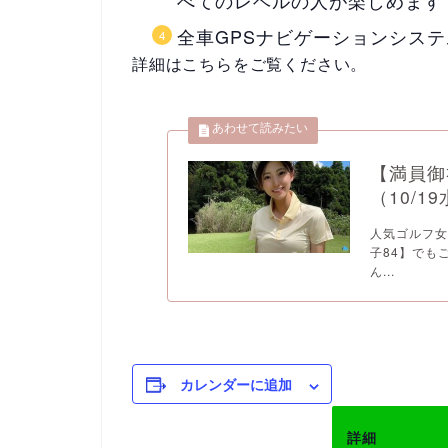
べてのレベルの人が楽しめます
全車GPSナビゲーションシス
詳細はこちらをご覧ください。
【満員御
（10/
人気ゴルフ女
子84】でもご
ん...
カレンダーに追加
詳細