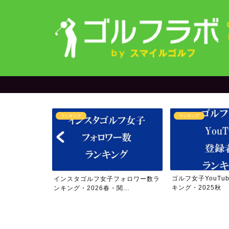
ランキング
オリジナルグ
ゴルフ女子YouTube登録者数ラン
【限定発売中
フ女子フォロワー数ラ
キング・2025秋
アー4勝の今
6春・関...