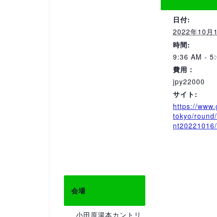
日付:
2022年10月
時間:
9:36 AM - 5
費用：
jpy22000
サイト:
https://www.
tokyo/round
nt20221016/
会場
小田原湯本カントリ