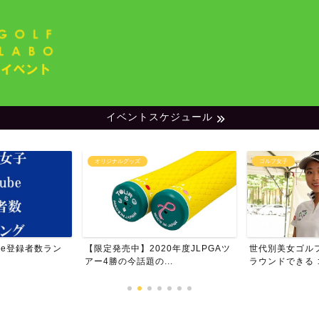
イベントスケジュール
ッズ
ゴルフ女子
ランキン
】2020年度JLPGAツ
世代別美女ゴルファー特集・一緒に
男子プロ
話題の...
ラウンドできる ゴルフ女...
ム・フォ