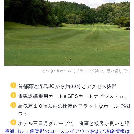
さつき4番ホール（ドラコン推奨で、思い切り振れ
首都高速浮島JCから約60分とアクセス抜群
電磁誘導乗用カート&GPSカートナビシステム、
高低差１０m以内の比較的フラットなホールで戦
ウト
ホテル三日月グループで、食事と接客が良いと評
勝浦ゴルフ俱楽部のコースレイアウトおよび攻略情報は