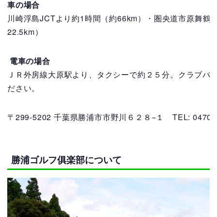
車の場合
川崎浮島JCTより約1時間（約66km）・圏央道市原舞鶴I
22.5km）
電車の場合
ＪＲ外房線大原駅より、タクシーで約２５分。クラブバ
ださい。
〒299-5202 千葉県勝浦市市野川６２８−１
TEL: 0470-
勝浦ゴルフ俱楽部について