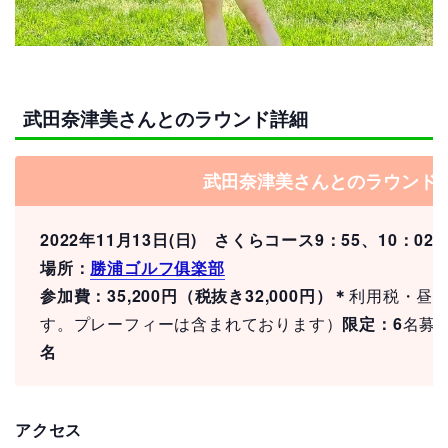
武田奈津美さんとのラウンド詳細
武田奈津美さんとのラウンド
2022年11月13日
(
日
)
さくらコース
9
：
55
、
10
：
02
場所：
勝浦ゴルフ俱楽部
参加費：35,200円（税抜き32,000円）＊
利用税・昼
す。プレーフィーは含まれております）
限定：6
名募
名
アクセス