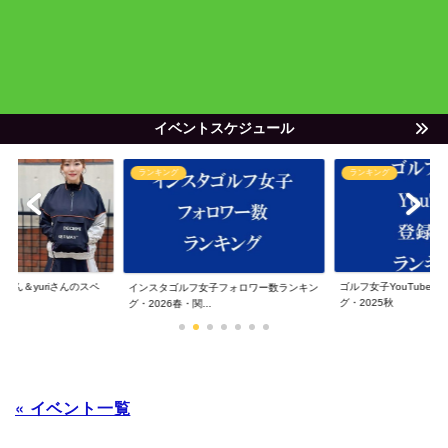
イベントスケジュール
ランキング
ランキング
ゃん＆yuriさんのスペ
ゴルフ女子YouTube
インスタゴルフ女子フォロワー数ランキン
グ・2025秋
グ・2026春・関...
« イベント一覧