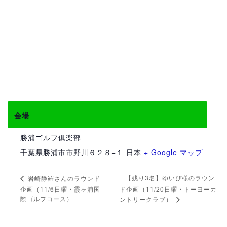
会場
勝浦ゴルフ俱楽部
千葉県勝浦市市野川６２８−１
日本
+ Google マップ
【残り3名】ゆいぴ様のラウン
岩崎静羅さんのラウンド
企画（11/6日曜・霞ヶ浦国
ド企画（11/20日曜・トーヨーカ
際ゴルフコース）
ントリークラブ）