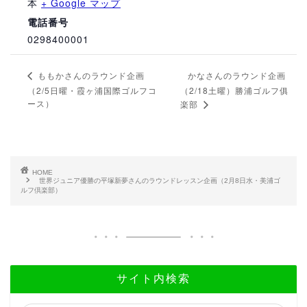
本
+ Google マップ
電話番号
0298400001
かなさんのラウンド企画
ももかさんのラウンド企画
（2/5日曜・霞ヶ浦国際ゴルフコ
（2/18土曜）勝浦ゴルフ俱
ース）
楽部
HOME
世界ジュニア優勝の平塚新夢さんのラウンドレッスン企画（2月8日水・美浦ゴ
ルフ倶楽部）
サイト内検索