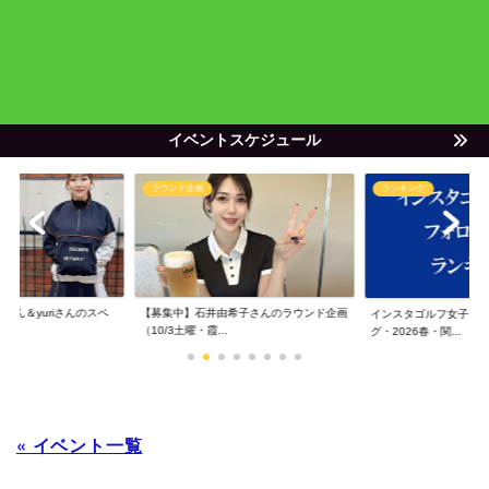
イベントスケジュール
ラウンド企画
ランキング
ゃん＆yuriさんのスペ
【募集中】石井由希子さんのラウンド企画
インスタゴルフ女子フ
（10/3土曜・霞...
グ・2026春・関...
« イベント一覧