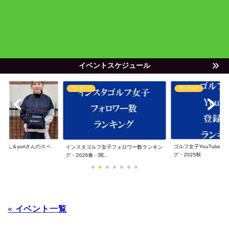
イベントスケジュール
ランキング
ランキング
ゃん＆yuriさんのスペ
ゴルフ女子YouTube
インスタゴルフ女子フォロワー数ランキン
グ・2025秋
グ・2026春・関...
« イベント一覧