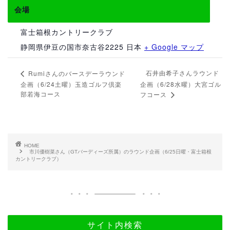
会場
富士箱根カントリークラブ
静岡県伊豆の国市奈古谷2225
日本
+ Google マップ
石井由希子さんラウンド
Rumiさんのバースデーラウンド
企画（6/24土曜）玉造ゴルフ倶楽
企画（6/28水曜）大宮ゴル
部若海コース
フコース
HOME
市川優樹菜さん（GTバーディーズ所属）のラウンド企画（6/25日曜・富士箱根
カントリークラブ）
サイト内検索