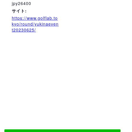
jpy26400
サイト:
https://www.golflab.to
kyo/round/yukinaeven
t20230625/