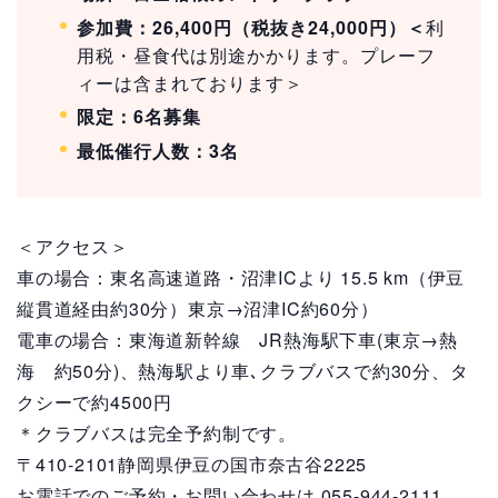
参加費：26,400円（税抜き24,000円）＜
利
用税・昼食代は別途かかります。プレーフ
ィーは含まれております＞
限定：6名募集
最低催行人数：3名
＜アクセス＞
車の場合：東名高速道路・沼津ICより 15.5 km（伊豆
縦貫道経由約30分）東京→沼津IC約60分）
電車の場合：東海道新幹線 JR熱海駅下車(東京→熱
海 約50分)、熱海駅より車､クラブバスで約30分、タ
クシーで約4500円
＊クラブバスは完全予約制です。
〒410-2101静岡県伊豆の国市奈古谷2225
お電話でのご予約・お問い合わせは 055-944-2111