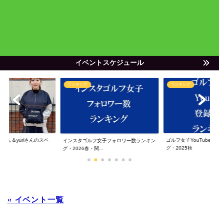
イベントスケジュール
ランキング
ランキング
ゃん＆yuriさんのスペ
ゴルフ女子YouTube
インスタゴルフ女子フォロワー数ランキン
グ・2025秋
グ・2026春・関...
« イベント一覧