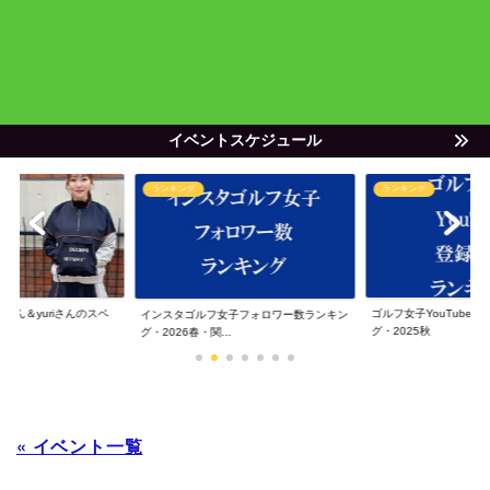
イベントスケジュール
ランキング
ランキング
ゃん＆yuriさんのスペ
ゴルフ女子YouTube
インスタゴルフ女子フォロワー数ランキン
グ・2025秋
グ・2026春・関...
« イベント一覧