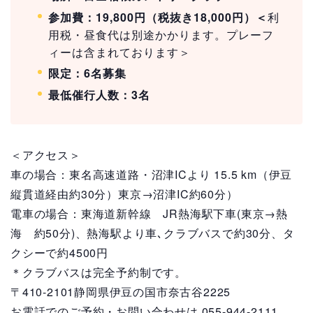
参加費：19,800円（税抜き18,000円）＜
利
用税・昼食代は別途かかります。プレーフ
ィーは含まれております＞
限定：6名募集
最低催行人数：3名
＜アクセス＞
車の場合：東名高速道路・沼津ICより 15.5 km（伊豆
縦貫道経由約30分）東京→沼津IC約60分）
電車の場合：東海道新幹線 JR熱海駅下車(東京→熱
海 約50分)、熱海駅より車､クラブバスで約30分、タ
クシーで約4500円
＊クラブバスは完全予約制です。
〒410-2101静岡県伊豆の国市奈古谷2225
お電話でのご予約・お問い合わせは 055-944-2111