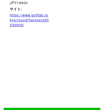
JPY19800
サイト:
https://www.golflab.to
kyo/round/harevent20
230930/