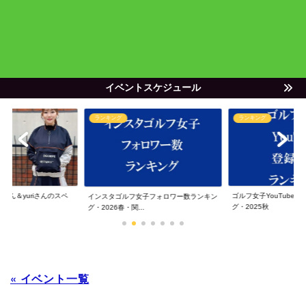
イベントスケジュール
ランキング
ランキング
ゃん＆yuriさんのスペ
ゴルフ女子YouTube
インスタゴルフ女子フォロワー数ランキン
グ・2025秋
グ・2026春・関...
« イベント一覧