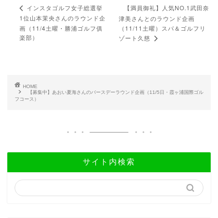
【満員御礼】人気NO.1武田奈
インスタゴルフ女子総選挙
1位山本茉央さんのラウンド企
津美さんとのラウンド企画
画（11/4土曜・勝浦ゴルフ俱
（11/11土曜）スパ＆ゴルフリ
楽部）
ゾート久慈
HOME
【募集中】あおい夏海さんのバースデーラウンド企画（11/5日・霞ヶ浦国際ゴル
フコース）
サイト内検索