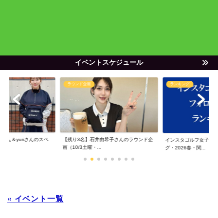
イベントスケジュール
ラウンド企画
ランキング
ゃん＆yuriさんのスペ
【残り3名】石井由希子さんのラウンド企
インスタゴルフ女子フ
画（10/3土曜・...
グ・2026春・関...
« イベント一覧