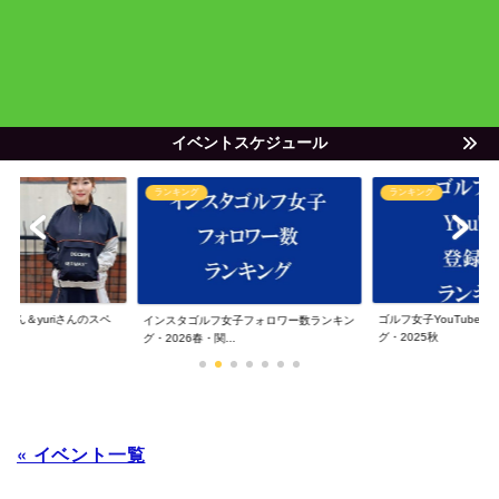
イベントスケジュール
ランキング
ランキング
ゃん＆yuriさんのスペ
ゴルフ女子YouTube
インスタゴルフ女子フォロワー数ランキン
グ・2025秋
グ・2026春・関...
« イベント一覧