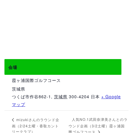
会場
霞ヶ浦国際ゴルフコース
茨城県
つくば市作谷862-1
,
茨城県
300-4204
日本
+ Google
マップ
人気NO.1武田奈津美さんとのラ
mizukiさんのラウンド企
画（2/24土曜・香取カント
ウンド企画（3/2土曜）霞ヶ浦国
リークラブ）
際ゴルフコース