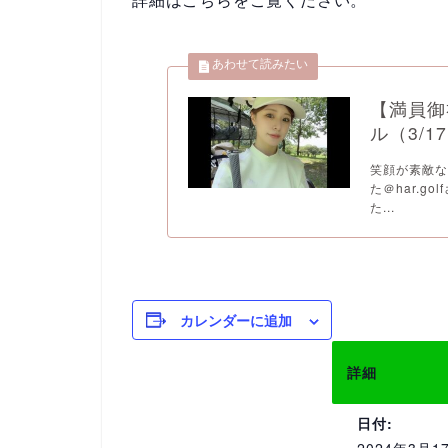
【満員御
ル（3/
笑顔が素敵な
た＠har.
た...
カレンダーに追加
詳細
日付: