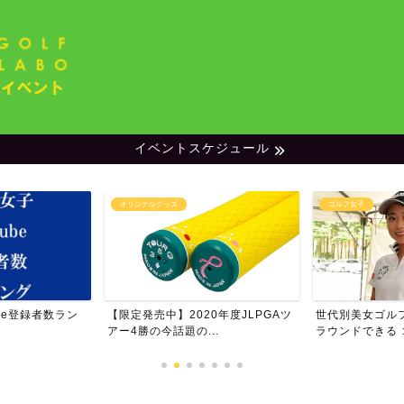
イベントスケジュール
オリジナルグッズ
ゴルフ女子
be登録者数ラン
【限定発売中】2020年度JLPGAツ
世代別美女ゴル
アー4勝の今話題の...
ラウンドできる ゴ