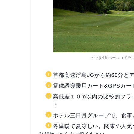
さつき4番ホール（ドラ
首都高速浮島JCから約60分と
電磁誘導乗用カート&GPSカ
高低差１０m以内の比較的フラ
ト
ホテル三日月グループで、食事
冬温暖で夏涼しい。関東の人気
詳細はこちらをご覧ください。