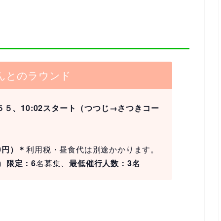
んとのラウンド
５５、10:02スタート（つつじ→さつきコー
00円）＊
利用税・昼食代は別途かかります。
）
限定：6
名募集、
最低催行人数：3名