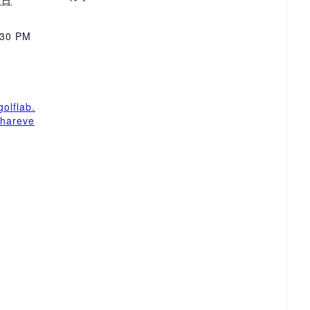
7日
:30 PM
golflab.
/hareve