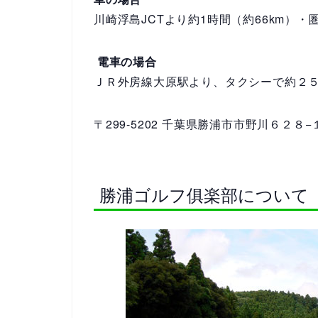
川崎浮島JCTより約1時間（約66km）・圏
電車の場合
ＪＲ外房線大原駅より、タクシーで約２
〒299-5202 千葉県勝浦市市野川６２８
勝浦ゴルフ俱楽部について