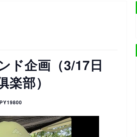
ド企画（3/17日
俱楽部）
PY19800