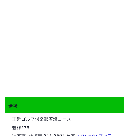
会場
玉造ゴルフ倶楽部若海コース
若梅275
行方市
,
茨城県
311-3502
日本
+ Google マップ