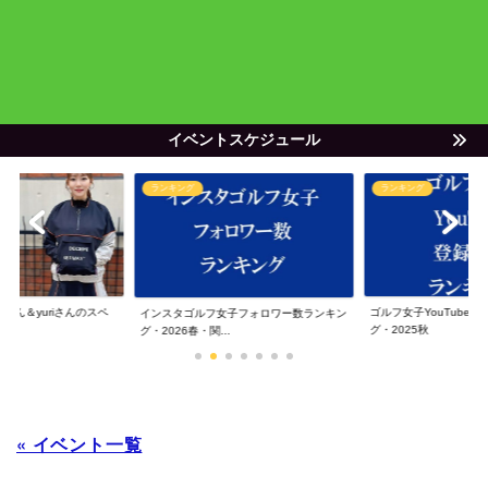
イベントスケジュール
ランキング
ランキング
ゃん＆yuriさんのスペ
ゴルフ女子YouTube
インスタゴルフ女子フォロワー数ランキン
グ・2025秋
グ・2026春・関...
« イベント一覧