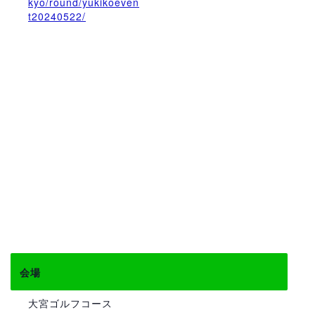
kyo/round/yukikoeven
t20240522/
会場
大宮ゴルフコース