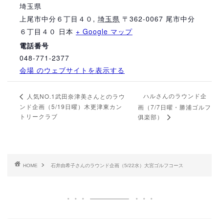
埼玉県
上尾市中分６丁目４０
,
埼玉県
〒362-0067 尾市中分
６丁目４０
日本
+ Google マップ
電話番号
048-771-2377
会場 のウェブサイトを表示する
ハルさんのラウンド企
人気NO.1武田奈津美さんとのラウ
ンド企画（5/19日曜）木更津東カン
画（7/7日曜・勝浦ゴルフ
トリークラブ
俱楽部）
HOME
石井由希子さんのラウンド企画（5/22水）大宮ゴルフコース