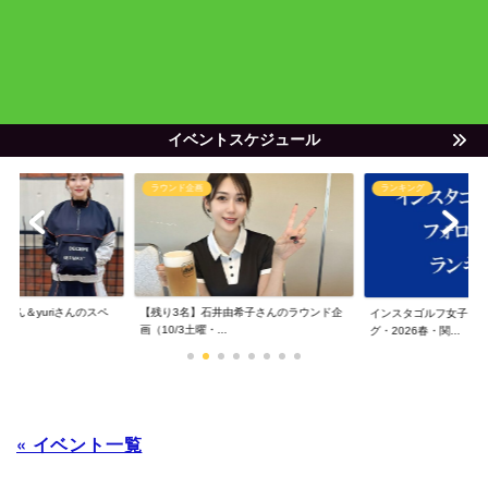
イベントスケジュール
ラウンド企画
ランキング
ゃん＆yuriさんのスペ
【残り3名】石井由希子さんのラウンド企
インスタゴルフ女子フ
画（10/3土曜・...
グ・2026春・関...
« イベント一覧