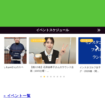
イベントスケジュール
ラウンド企画
ランキング
ゃん＆yuriさんのスペ
【残り3名】石井由希子さんのラウンド企
インスタゴルフ女子フ
画（10/3土曜・...
グ・2026春・関...
« イベント一覧