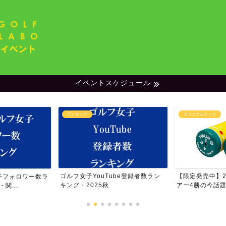
イベントスケジュール
キング
オリジナルグッズ
女子YouTube登録者数ラン
【限定発売中】2020年度JLPGAツ
世
・2025秋
アー4勝の今話題の...
ラ