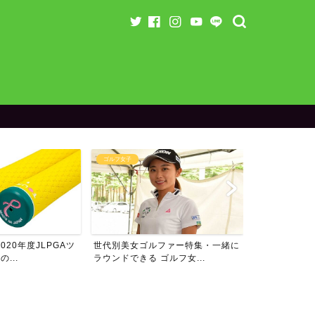
ゴルフ女子
ランキング
20年度JLPGAツ
世代別美女ゴルファー特集・一緒に
男子プロゴル
...
ラウンドできる ゴルフ女...
ム・フォロワー