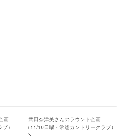
企画
武田奈津美さんのラウンド企画
ラブ）
（11/10日曜・常総カントリークラブ）