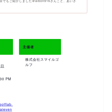
回目でもご紹介しました＠aibon916さんこと、あいさ
主催者
株式会社スマイルゴ
ルフ
4日
:00 PM
golflab.
/aieven