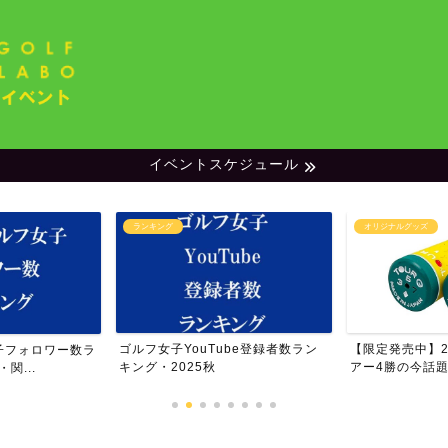
イベントスケジュール
ランキング
オリジナルグッズ
ゴルフ女子YouTube登録者数ラン
【限定発売中】20
子フォロワー数ラ
キング・2025秋
アー4勝の今話題の
関...