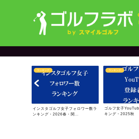
ランキング
オリジナルグッズ
ゴルフ女子YouTube登録者数ラン
【限定発売中】202
フォロワー数ラ
キング・2025秋
アー4勝の今話題の.
...