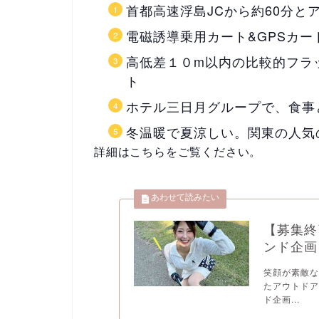
首都高速浮島JCから約60分と
電磁誘導乗用カート&GPSカ
高低差１０m以内の比較的フラ
ト
ホテル三日月グループで、食事
冬温暖で夏涼しい。関東の人気
詳細はこちらをご覧ください。
【募集終
ンド企画
笑顔が素敵な
たアウトドア
ド企画...