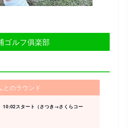
勝浦ゴルフ俱楽部
んとのラウンド
5、10:02スタート（さつき→さくらコー