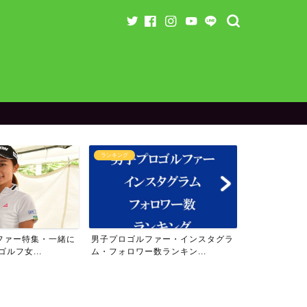
ランキング
ラウンド企画
ァー・インスタグラ
女子プロゴルファー・インスタグラ
【残り3名】り
ランキン...
ム・フォロワー数ランキン...
のスペシャル企