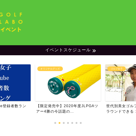
イベントスケジュール
ゴルフ女子
ランキング
0年度JLPGAツ
世代別美女ゴルファー特集・一緒に
男子プロゴルフ
..
ラウンドできる ゴルフ女...
ム・フォロワー数