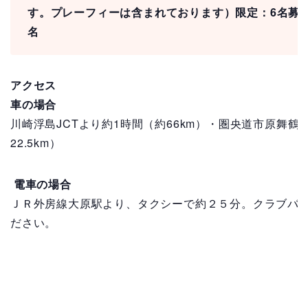
す。プレーフィーは含まれております）
限定：6
名募
名
アクセス
車の場合
川崎浮島JCTより約1時間（約66km）・圏央道市原舞鶴I
22.5km）
電車の場合
ＪＲ外房線大原駅より、タクシーで約２５分。クラブバ
ださい。