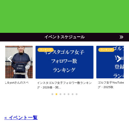
イベントスケジュール
ランキング
ランキング
ゃん＆yuriさんのスペ
ゴルフ女子YouTube
インスタゴルフ女子フォロワー数ランキン
グ・2025秋
グ・2026春・関...
« イベント一覧