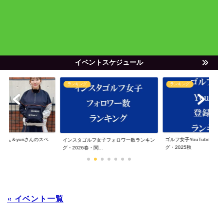
イベントスケジュール
ランキング
ランキング
ゃん＆yuriさんのスペ
ゴルフ女子YouTube
インスタゴルフ女子フォロワー数ランキン
グ・2025秋
グ・2026春・関...
« イベント一覧