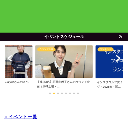
イベントスケジュール
ラウンド企画
ランキング
ゃん＆yuriさんのスペ
【残り3名】石井由希子さんのラウンド企
インスタゴルフ女子フ
画（10/3土曜・...
グ・2026春・関...
« イベント一覧