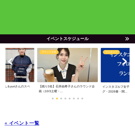
イベントスケジュール
ラウンド企画
ランキング
ゃん＆yuriさんのスペ
【残り3名】石井由希子さんのラウンド企
インスタゴルフ女子フ
画（10/3土曜・...
グ・2026春・関...
« イベント一覧