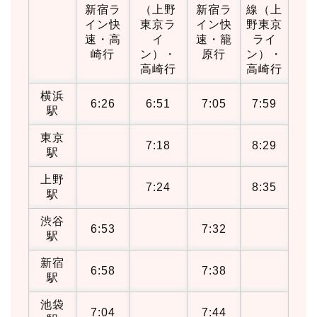
新宿ラ
（上野
新宿ラ
線（上
イン快
東京ラ
イン快
野東京
速・高
イ
速・籠
ライ
崎行
ン）・
原行
ン）・
高崎行
高崎行
横浜
6:26
6:51
7:05
7:59
駅
東京
7:18
8:29
駅
上野
7:24
8:35
駅
渋谷
6:53
7:32
駅
新宿
6:58
7:38
駅
池袋
7:04
7:44