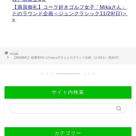
【満員御礼】コーラ好きゴルフ女子「Mikaさん」
とのラウンド企画＜ジュンクラシック11/29(日)＞
»
HOME
【満員御礼】総選挙NO.1のmina37さんとのラウンド企画（11/28土）熊谷GC
サイト内検索
カテゴリー