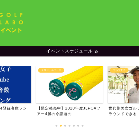
イベントスケジュール
オリジナルグッズ
ゴルフ女子
be登録者数ラン
【限定発売中】2020年度JLPGAツ
世代別美女ゴル
アー4勝の今話題の...
ラウンドできる ゴ