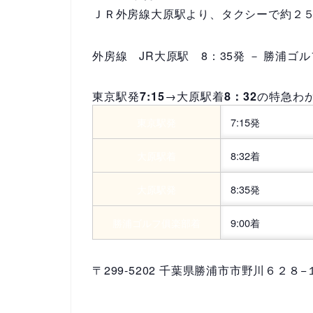
ＪＲ外房線大原駅より、タクシーで約２
外房線 JR大原駅
8：35
発 － 勝浦ゴ
東京駅発
7:15
→大原駅着
8：32
の特急わ
東京駅発
7:15発
大原駅着
8:32着
大原駅発
8:35発
勝浦ゴルフ俱楽部着
9:00着
〒299-5202 千葉県勝浦市市野川６２８−