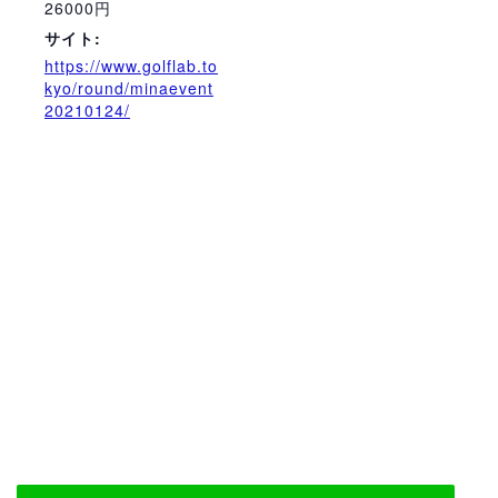
26000円
サイト:
https://www.golflab.to
kyo/round/minaevent
20210124/