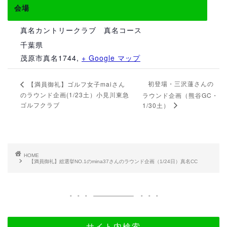
会場
真名カントリークラブ 真名コース
千葉県
茂原市真名1744
,
+ Google マップ
初登場・三沢蓮さんの
【満員御礼】ゴルフ女子maiさん
のラウンド企画(1/23土）小見川東急
ラウンド企画（熊谷GC・
ゴルフクラブ
1/30土）
HOME
【満員御礼】総選挙NO.1のmina37さんのラウンド企画（1/24日）真名CC
サイト内検索