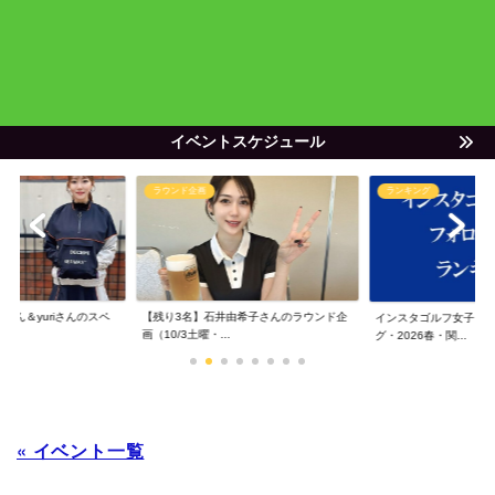
イベントスケジュール
ラウンド企画
ランキング
ゃん＆yuriさんのスペ
【残り3名】石井由希子さんのラウンド企
インスタゴルフ女子フ
画（10/3土曜・...
グ・2026春・関...
« イベント一覧