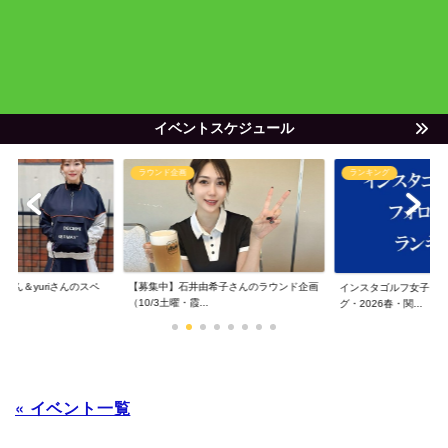
イベントスケジュール
ラウンド企画
ランキング
ゃん＆yuriさんのスペ
【募集中】石井由希子さんのラウンド企画
インスタゴルフ女子フ
（10/3土曜・霞...
グ・2026春・関...
« イベント一覧