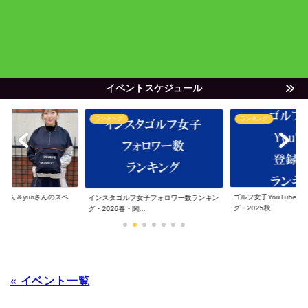
イベントスケジュール
ランキング
ランキング
ゃん＆yuriさんのスペ
ゴルフ女子YouTube
インスタゴルフ女子フォロワー数ランキン
グ・2025秋
グ・2026春・関...
« イベント一覧