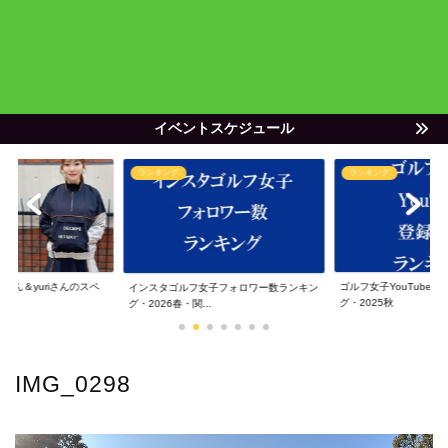
イベントスケジュール
ランキング
ランキング
ゃん＆yuriさんのスペ
ゴルフ女子YouTube
インスタゴルフ女子フォロワー数ランキン
グ・2025秋
グ・2026春・関...
IMG_0298