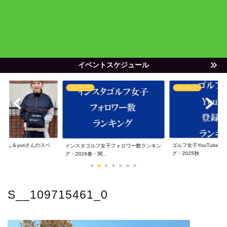
イベントスケジュール
ランキング
ランキング
ゃん＆yuriさんのスペ
ゴルフ女子YouTube
インスタゴルフ女子フォロワー数ランキン
グ・2025秋
グ・2026春・関...
S__109715461_0