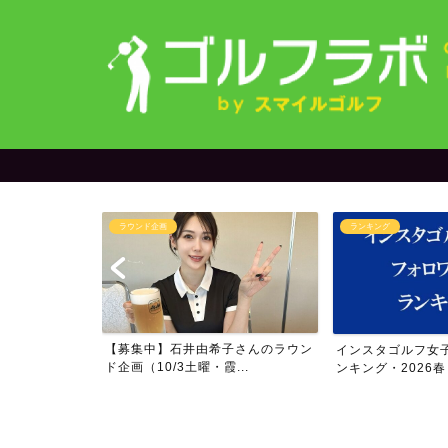
ラウンド企画
ランキング
＆yuriさん
【募集中】石井由希子さんのラウン
インスタゴルフ女
..
ド企画（10/3土曜・霞...
ンキング・2026春・