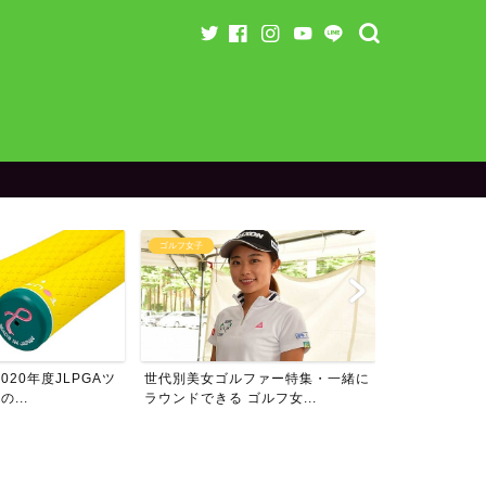
ゴルフ女子
ランキング
20年度JLPGAツ
世代別美女ゴルファー特集・一緒に
男子プロゴル
...
ラウンドできる ゴルフ女...
ム・フォロワー