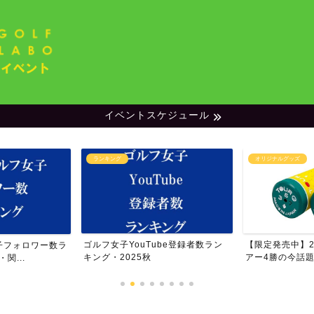
イベントスケジュール
ランキング
オリジナルグッズ
ゴルフ女子YouTube登録者数ラン
【限定発売中】20
子フォロワー数ラ
キング・2025秋
アー4勝の今話題の
関...